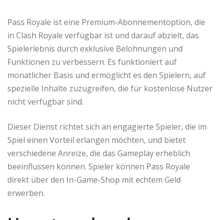
Pass Royale ist eine Premium-Abonnementoption, die
in Clash Royale verfügbar ist und darauf abzielt, das
Spielerlebnis durch exklusive Belohnungen und
Funktionen zu verbessern. Es funktioniert auf
monatlicher Basis und ermöglicht es den Spielern, auf
spezielle Inhalte zuzugreifen, die für kostenlose Nutzer
nicht verfügbar sind.
Dieser Dienst richtet sich an engagierte Spieler, die im
Spiel einen Vorteil erlangen möchten, und bietet
verschiedene Anreize, die das Gameplay erheblich
beeinflussen können. Spieler können Pass Royale
direkt über den In-Game-Shop mit echtem Geld
erwerben.