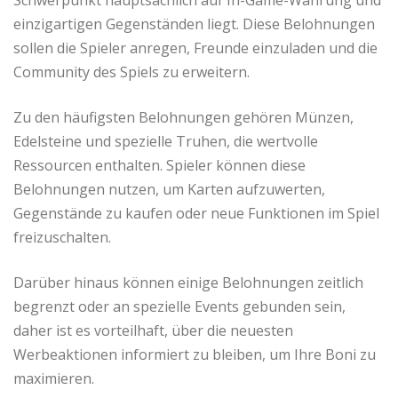
Schwerpunkt hauptsächlich auf In-Game-Währung und
einzigartigen Gegenständen liegt. Diese Belohnungen
sollen die Spieler anregen, Freunde einzuladen und die
Community des Spiels zu erweitern.
Zu den häufigsten Belohnungen gehören Münzen,
Edelsteine und spezielle Truhen, die wertvolle
Ressourcen enthalten. Spieler können diese
Belohnungen nutzen, um Karten aufzuwerten,
Gegenstände zu kaufen oder neue Funktionen im Spiel
freizuschalten.
Darüber hinaus können einige Belohnungen zeitlich
begrenzt oder an spezielle Events gebunden sein,
daher ist es vorteilhaft, über die neuesten
Werbeaktionen informiert zu bleiben, um Ihre Boni zu
maximieren.