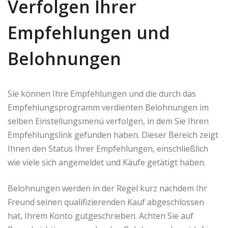
Verfolgen Ihrer
Empfehlungen und
Belohnungen
Sie können Ihre Empfehlungen und die durch das
Empfehlungsprogramm verdienten Belohnungen im
selben Einstellungsmenü verfolgen, in dem Sie Ihren
Empfehlungslink gefunden haben. Dieser Bereich zeigt
Ihnen den Status Ihrer Empfehlungen, einschließlich
wie viele sich angemeldet und Käufe getätigt haben.
Belohnungen werden in der Regel kurz nachdem Ihr
Freund seinen qualifizierenden Kauf abgeschlossen
hat, Ihrem Konto gutgeschrieben. Achten Sie auf