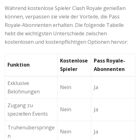
Während kostenlose Spieler Clash Royale genießen
können, verpassen sie viele der Vorteile, die Pass
Royale-Abonnenten erhalten. Die folgende Tabelle
hebt die wichtigsten Unterschiede zwischen
kostenlosen und kostenpflichtigen Optionen hervor:
Kostenlose
Pass Royale-
Funktion
Spieler
Abonnenten
Exklusive
Nein
Ja
Belohnungen
Zugang zu
Nein
Ja
speziellen Events
Truhenüberspringe
Nein
Ja
n