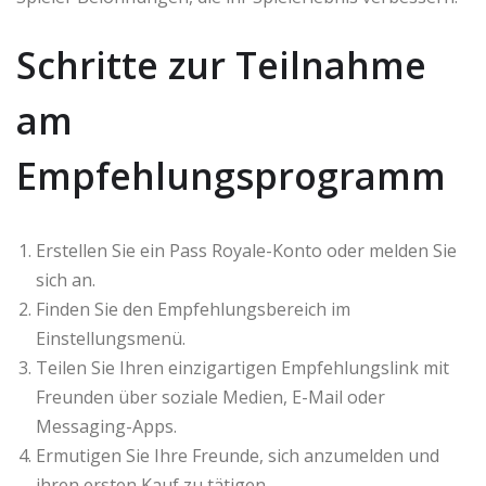
Schritte zur Teilnahme
am
Empfehlungsprogramm
Erstellen Sie ein Pass Royale-Konto oder melden Sie
sich an.
Finden Sie den Empfehlungsbereich im
Einstellungsmenü.
Teilen Sie Ihren einzigartigen Empfehlungslink mit
Freunden über soziale Medien, E-Mail oder
Messaging-Apps.
Ermutigen Sie Ihre Freunde, sich anzumelden und
ihren ersten Kauf zu tätigen.