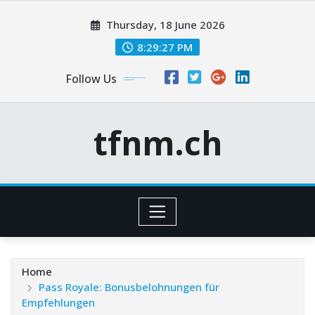
Skip
Thursday, 18 June 2026
to
content
8:29:28 PM
Follow Us
tfnm.ch
Home
Pass Royale: Bonusbelohnungen für
Empfehlungen