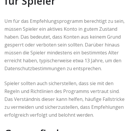
für Spieler
Um für das Empfehlungsprogramm berechtigt zu sein,
müssen Spieler ein aktives Konto in gutem Zustand
haben. Das bedeutet, dass Konten aus keinem Grund
gesperrt oder verboten sein sollten. Darüber hinaus
müssen die Spieler mindestens ein bestimmtes Alter
erreicht haben, typischerweise etwa 13 Jahre, um den
Datenschutzbestimmungen zu entsprechen.
Spieler sollten auch sicherstellen, dass sie mit den
Regeln und Richtlinien des Programms vertraut sind.
Das Verständnis dieser kann helfen, häufige Fallstricke
zu vermeiden und sicherzustellen, dass Empfehlungen
erfolgreich verfolgt und belohnt werden.