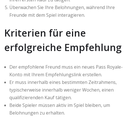
Überwachen Sie Ihre Belohnungen, während Ihre
Freunde mit dem Spiel interagieren.
Kriterien für eine
erfolgreiche Empfehlung
Der empfohlene Freund muss ein neues Pass Royale-
Konto mit Ihrem Empfehlungslink erstellen.
Er muss innerhalb eines bestimmten Zeitrahmens,
typischerweise innerhalb weniger Wochen, einen
qualifizierenden Kauf tätigen.
Beide Spieler müssen aktiv im Spiel bleiben, um
Belohnungen zu erhalten.