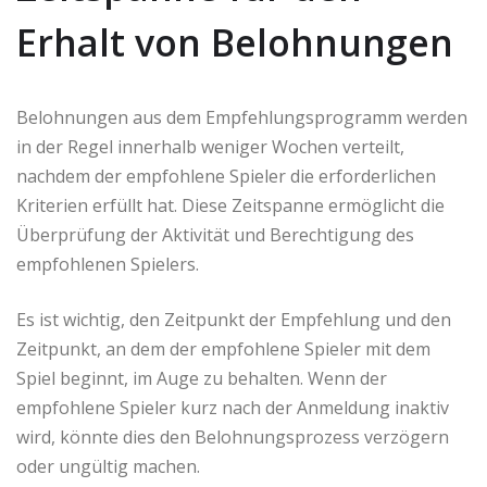
Erhalt von Belohnungen
Belohnungen aus dem Empfehlungsprogramm werden
in der Regel innerhalb weniger Wochen verteilt,
nachdem der empfohlene Spieler die erforderlichen
Kriterien erfüllt hat. Diese Zeitspanne ermöglicht die
Überprüfung der Aktivität und Berechtigung des
empfohlenen Spielers.
Es ist wichtig, den Zeitpunkt der Empfehlung und den
Zeitpunkt, an dem der empfohlene Spieler mit dem
Spiel beginnt, im Auge zu behalten. Wenn der
empfohlene Spieler kurz nach der Anmeldung inaktiv
wird, könnte dies den Belohnungsprozess verzögern
oder ungültig machen.