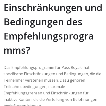
Einschränkungen und
Bedingungen des
Empfehlungsprogra
mms?
Das Empfehlungsprogramm für Pass Royale hat
spezifische Einschränkungen und Bedingungen, die die
Teilnehmer verstehen müssen. Dazu gehören
Teilnahmebedingungen, maximale
Empfehlungsgrenzen und Einschränkungen für
inaktive Konten, die die Verteilung von Belohnungen
beeinflussen können.