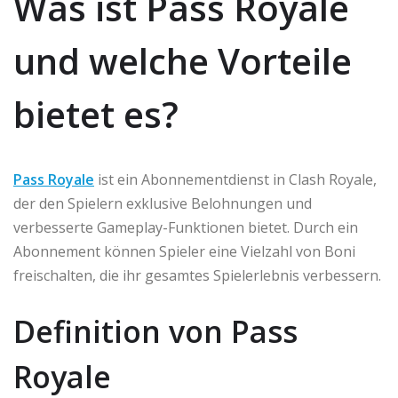
Was ist Pass Royale
und welche Vorteile
bietet es?
Pass Royale
ist ein Abonnementdienst in Clash Royale,
der den Spielern exklusive Belohnungen und
verbesserte Gameplay-Funktionen bietet. Durch ein
Abonnement können Spieler eine Vielzahl von Boni
freischalten, die ihr gesamtes Spielerlebnis verbessern.
Definition von Pass
Royale