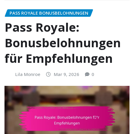
PASS ROYALE BONUSBELOHNUNGEN
Pass Royale:
Bonusbelohnungen
für Empfehlungen
Lila Monroe
Mar 9, 2026
0