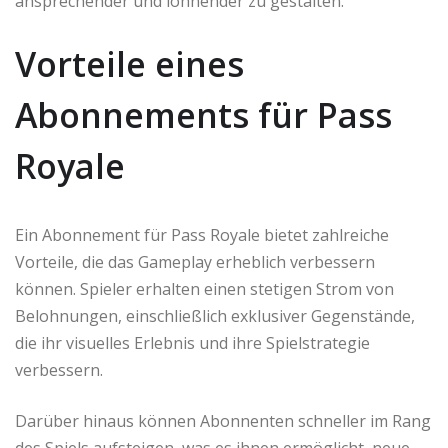
ansprechender und lohnender zu gestalten.
Vorteile eines
Abonnements für Pass
Royale
Ein Abonnement für Pass Royale bietet zahlreiche
Vorteile, die das Gameplay erheblich verbessern
können. Spieler erhalten einen stetigen Strom von
Belohnungen, einschließlich exklusiver Gegenstände,
die ihr visuelles Erlebnis und ihre Spielstrategie
verbessern.
Darüber hinaus können Abonnenten schneller im Rang