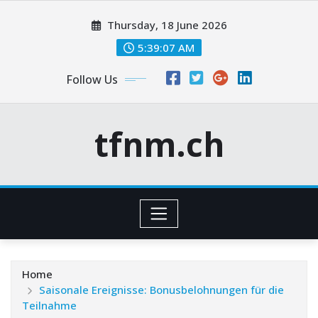
Skip
Thursday, 18 June 2026
to
content
5:39:09 AM
Follow Us
tfnm.ch
Home
Saisonale Ereignisse: Bonusbelohnungen für die
Teilnahme