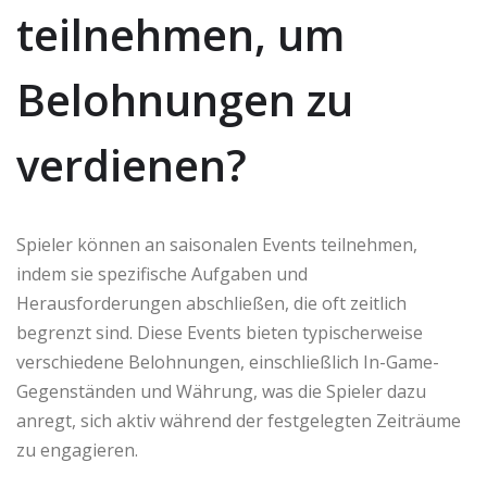
teilnehmen, um
Belohnungen zu
verdienen?
Spieler können an saisonalen Events teilnehmen,
indem sie spezifische Aufgaben und
Herausforderungen abschließen, die oft zeitlich
begrenzt sind. Diese Events bieten typischerweise
verschiedene Belohnungen, einschließlich In-Game-
Gegenständen und Währung, was die Spieler dazu
anregt, sich aktiv während der festgelegten Zeiträume
zu engagieren.