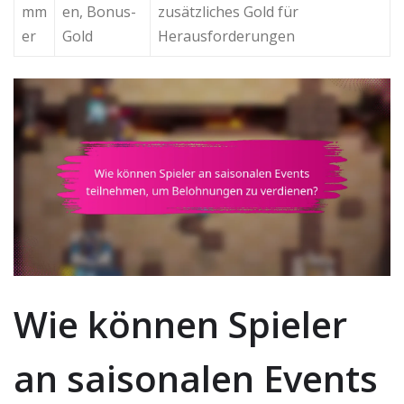
mm
en, Bonus-
zusätzliches Gold für
er
Gold
Herausforderungen
Wie können Spieler
an saisonalen Events