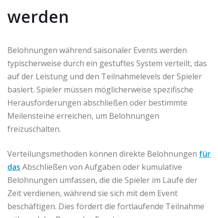
werden
Belohnungen während saisonaler Events werden
typischerweise durch ein gestuftes System verteilt, das
auf der Leistung und den Teilnahmelevels der Spieler
basiert. Spieler müssen möglicherweise spezifische
Herausforderungen abschließen oder bestimmte
Meilensteine erreichen, um Belohnungen
freizuschalten.
Verteilungsmethoden können direkte Belohnungen
für
das
Abschließen von Aufgaben oder kumulative
Belohnungen umfassen, die die Spieler im Laufe der
Zeit verdienen, während sie sich mit dem Event
beschäftigen. Dies fördert die fortlaufende Teilnahme