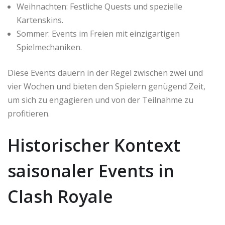
Weihnachten: Festliche Quests und spezielle
Kartenskins.
Sommer: Events im Freien mit einzigartigen
Spielmechaniken.
Diese Events dauern in der Regel zwischen zwei und
vier Wochen und bieten den Spielern genügend Zeit,
um sich zu engagieren und von der Teilnahme zu
profitieren.
Historischer Kontext
saisonaler Events in
Clash Royale