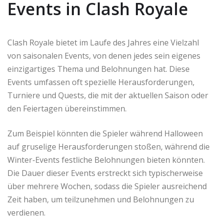
Events in Clash Royale
Clash Royale bietet im Laufe des Jahres eine Vielzahl
von saisonalen Events, von denen jedes sein eigenes
einzigartiges Thema und Belohnungen hat. Diese
Events umfassen oft spezielle Herausforderungen,
Turniere und Quests, die mit der aktuellen Saison oder
den Feiertagen übereinstimmen.
Zum Beispiel könnten die Spieler während Halloween
auf gruselige Herausforderungen stoßen, während die
Winter-Events festliche Belohnungen bieten könnten.
Die Dauer dieser Events erstreckt sich typischerweise
über mehrere Wochen, sodass die Spieler ausreichend
Zeit haben, um teilzunehmen und Belohnungen zu
verdienen.