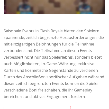
Saisonale Events in Clash Royale bieten den Spielern
spannende, zeitlich begrenzte Herausforderungen, die
mit einzigartigen Belohnungen für die Teilnahme
verbunden sind. Die Teilnahme an diesen Events
verbessert nicht nur das Spielerlebnis, sondern bietet
auch Möglichkeiten, In-Game-Währung, exklusive
Karten und kosmetische Gegenstände zu verdienen.
Durch das Abschließen spezifischer Aufgaben während
dieser zeitlich begrenzten Events können die Spieler
verschiedene Boni freischalten, die ihr Gameplay
bereichern und aktives Engagement fördern.