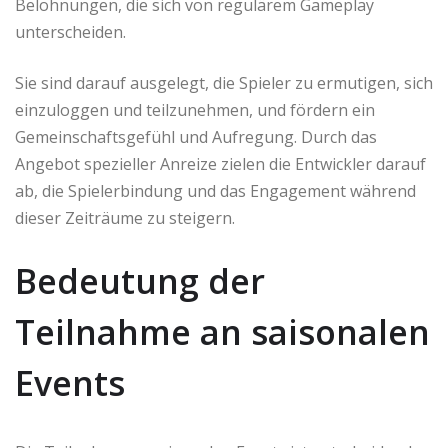
Belohnungen, die sich von regulärem Gameplay
unterscheiden.
Sie sind darauf ausgelegt, die Spieler zu ermutigen, sich
einzuloggen und teilzunehmen, und fördern ein
Gemeinschaftsgefühl und Aufregung. Durch das
Angebot spezieller Anreize zielen die Entwickler darauf
ab, die Spielerbindung und das Engagement während
dieser Zeiträume zu steigern.
Bedeutung der
Teilnahme an saisonalen
Events