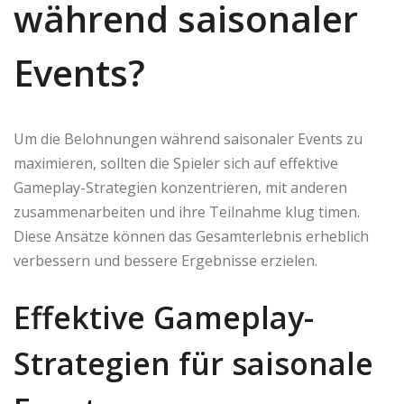
während saisonaler
Events?
Um die Belohnungen während saisonaler Events zu
maximieren, sollten die Spieler sich auf effektive
Gameplay-Strategien konzentrieren, mit anderen
zusammenarbeiten und ihre Teilnahme klug timen.
Diese Ansätze können das Gesamterlebnis erheblich
verbessern und bessere Ergebnisse erzielen.
Effektive Gameplay-
Strategien für saisonale