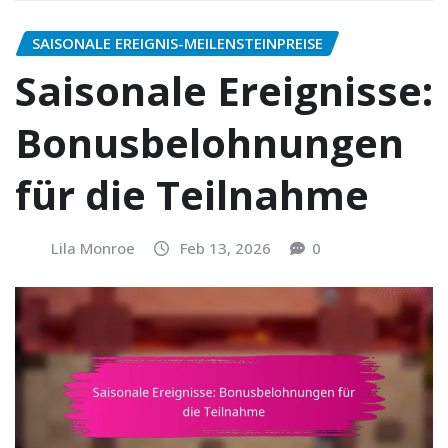
SAISONALE EREIGNIS-MEILENSTEINPREISE
Saisonale Ereignisse:
Bonusbelohnungen
für die Teilnahme
Lila Monroe
Feb 13, 2026
0