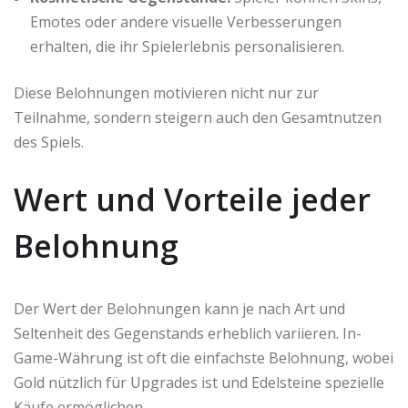
Emotes oder andere visuelle Verbesserungen
erhalten, die ihr Spielerlebnis personalisieren.
Diese Belohnungen motivieren nicht nur zur
Teilnahme, sondern steigern auch den Gesamtnutzen
des Spiels.
Wert und Vorteile jeder
Belohnung
Der Wert der Belohnungen kann je nach Art und
Seltenheit des Gegenstands erheblich variieren. In-
Game-Währung ist oft die einfachste Belohnung, wobei
Gold nützlich für Upgrades ist und Edelsteine spezielle
Käufe ermöglichen.