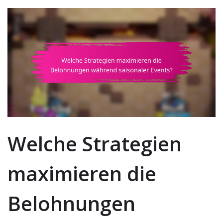
Welche Strategien
maximieren die
Belohnungen