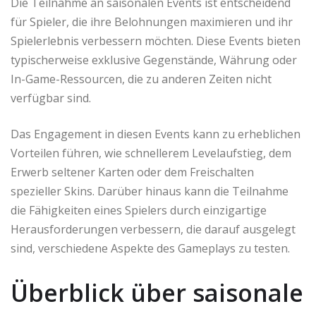
Die Teilnahme an saisonalen Events ist entscheidend
für Spieler, die ihre Belohnungen maximieren und ihr
Spielerlebnis verbessern möchten. Diese Events bieten
typischerweise exklusive Gegenstände, Währung oder
In-Game-Ressourcen, die zu anderen Zeiten nicht
verfügbar sind.
Das Engagement in diesen Events kann zu erheblichen
Vorteilen führen, wie schnellerem Levelaufstieg, dem
Erwerb seltener Karten oder dem Freischalten
spezieller Skins. Darüber hinaus kann die Teilnahme
die Fähigkeiten eines Spielers durch einzigartige
Herausforderungen verbessern, die darauf ausgelegt
sind, verschiedene Aspekte des Gameplays zu testen.
Überblick über saisonale