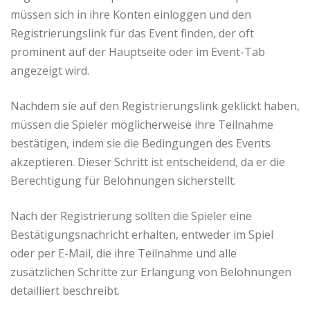
müssen sich in ihre Konten einloggen und den
Registrierungslink für das Event finden, der oft
prominent auf der Hauptseite oder im Event-Tab
angezeigt wird.
Nachdem sie auf den Registrierungslink geklickt haben,
müssen die Spieler möglicherweise ihre Teilnahme
bestätigen, indem sie die Bedingungen des Events
akzeptieren. Dieser Schritt ist entscheidend, da er die
Berechtigung für Belohnungen sicherstellt.
Nach der Registrierung sollten die Spieler eine
Bestätigungsnachricht erhalten, entweder im Spiel
oder per E-Mail, die ihre Teilnahme und alle
zusätzlichen Schritte zur Erlangung von Belohnungen
detailliert beschreibt.