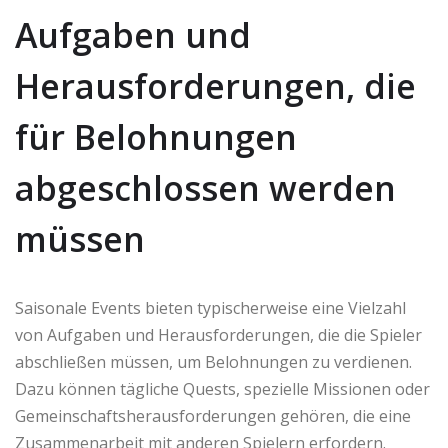
Aufgaben und
Herausforderungen, die
für Belohnungen
abgeschlossen werden
müssen
Saisonale Events bieten typischerweise eine Vielzahl
von Aufgaben und Herausforderungen, die die Spieler
abschließen müssen, um Belohnungen zu verdienen.
Dazu können tägliche Quests, spezielle Missionen oder
Gemeinschaftsherausforderungen gehören, die eine
Zusammenarbeit mit anderen Spielern erfordern.