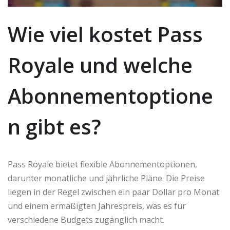
Wie viel kostet Pass
Royale und welche
Abonnementoptione
n gibt es?
Pass Royale bietet flexible Abonnementoptionen,
darunter monatliche und jährliche Pläne. Die Preise
liegen in der Regel zwischen ein paar Dollar pro Monat
und einem ermäßigten Jahrespreis, was es für
verschiedene Budgets zugänglich macht.