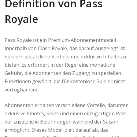
Definition von Pass
Royale
Pass Royale ist ein Premium-Abonnementmodell
innerhalb von Clash Royale, das darauf ausgelegt ist,
Spielern zusätzliche Vorteile und exklusive Inhalte zu
bieten. Es erfordert in der Regel eine monatliche
Gebühr, die Abonnenten den Zugang zu speziellen
Funktionen gewährt, die für kostenlose Spieler nicht
verfügbar sind.
Abonnenten erhalten verschiedene Vorteile, darunter
exklusive Emotes, Skins und einen einzigartigen Pass,
der zusätzliche Belohnungen während der Saison
ermöglicht. Dieses Modell zielt darauf ab, das