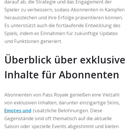
darauf ab, die Strategie und das Engagement der
Spieler zu verbessern, sodass Abonnenten in Kämpfen
herausstechen und ihre Erfolge präsentieren können.
Es unterstützt auch die fortlaufende Entwicklung des
Spiels, indem es Einnahmen für zukünftige Updates
und Funktionen generiert.
Überblick über exklusive
Inhalte für Abonnenten
Abonnenten von Pass Royale genießen eine Vielzahl
von exklusiven Inhalten, darunter einzigartige Skins,
Emotes und
zusätzliche Belohnungen. Diese
Gegenstände sind oft thematisch auf die aktuelle
Saison oder spezielle Events abgestimmt und bieten