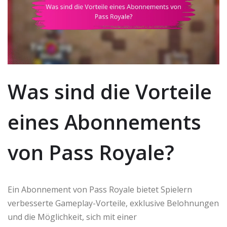
Was sind die Vorteile
eines Abonnements
von Pass Royale?
Ein Abonnement von Pass Royale bietet Spielern
verbesserte Gameplay-Vorteile, exklusive Belohnungen
und die Möglichkeit, sich mit einer