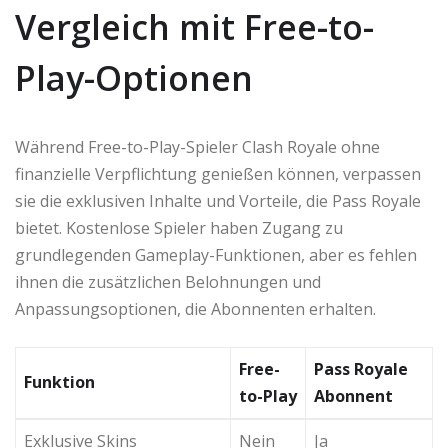
Vergleich mit Free-to-
Play-Optionen
Während Free-to-Play-Spieler Clash Royale ohne
finanzielle Verpflichtung genießen können, verpassen
sie die exklusiven Inhalte und Vorteile, die Pass Royale
bietet. Kostenlose Spieler haben Zugang zu
grundlegenden Gameplay-Funktionen, aber es fehlen
ihnen die zusätzlichen Belohnungen und
Anpassungsoptionen, die Abonnenten erhalten.
Free-
Pass Royale
Funktion
to-Play
Abonnent
Exklusive Skins
Nein
Ja