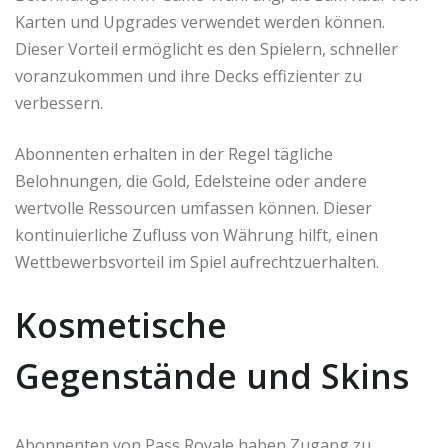
Karten und Upgrades verwendet werden können.
Dieser Vorteil ermöglicht es den Spielern, schneller
voranzukommen und ihre Decks effizienter zu
verbessern.
Abonnenten erhalten in der Regel tägliche
Belohnungen, die Gold, Edelsteine oder andere
wertvolle Ressourcen umfassen können. Dieser
kontinuierliche Zufluss von Währung hilft, einen
Wettbewerbsvorteil im Spiel aufrechtzuerhalten.
Kosmetische
Gegenstände und Skins
Abonnenten von Pass Royale haben Zugang zu