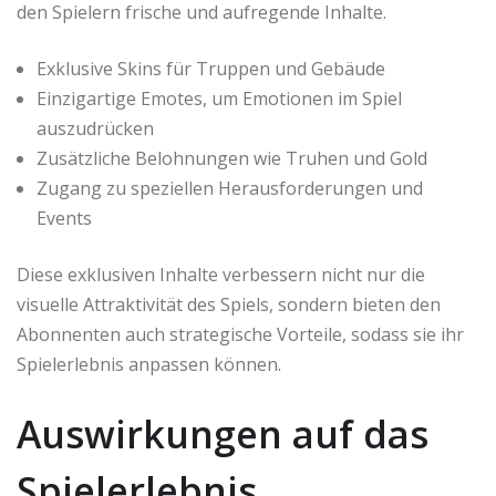
den Spielern frische und aufregende Inhalte.
Exklusive Skins für Truppen und Gebäude
Einzigartige Emotes, um Emotionen im Spiel
auszudrücken
Zusätzliche Belohnungen wie Truhen und Gold
Zugang zu speziellen Herausforderungen und
Events
Diese exklusiven Inhalte verbessern nicht nur die
visuelle Attraktivität des Spiels, sondern bieten den
Abonnenten auch strategische Vorteile, sodass sie ihr
Spielerlebnis anpassen können.
Auswirkungen auf das
Spielerlebnis