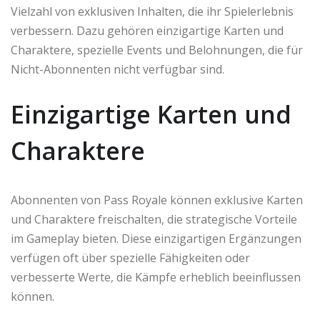
Vielzahl von exklusiven Inhalten, die ihr Spielerlebnis
verbessern. Dazu gehören einzigartige Karten und
Charaktere, spezielle Events und Belohnungen, die für
Nicht-Abonnenten nicht verfügbar sind.
Einzigartige Karten und
Charaktere
Abonnenten von Pass Royale können exklusive Karten
und Charaktere freischalten, die strategische Vorteile
im Gameplay bieten. Diese einzigartigen Ergänzungen
verfügen oft über spezielle Fähigkeiten oder
verbesserte Werte, die Kämpfe erheblich beeinflussen
können.