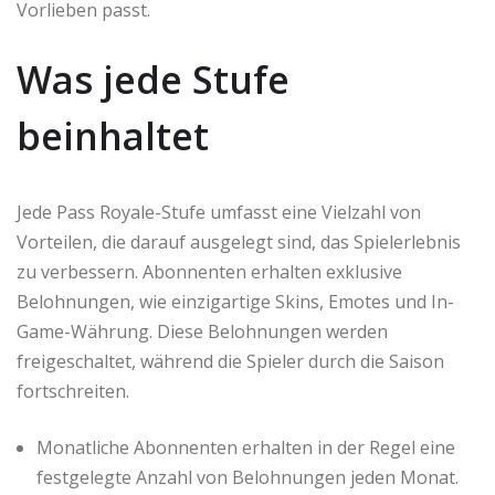
Vorlieben passt.
Was jede Stufe
beinhaltet
Jede Pass Royale-Stufe umfasst eine Vielzahl von
Vorteilen, die darauf ausgelegt sind, das Spielerlebnis
zu verbessern. Abonnenten erhalten exklusive
Belohnungen, wie einzigartige Skins, Emotes und In-
Game-Währung. Diese Belohnungen werden
freigeschaltet, während die Spieler durch die Saison
fortschreiten.
Monatliche Abonnenten erhalten in der Regel eine
festgelegte Anzahl von Belohnungen jeden Monat.