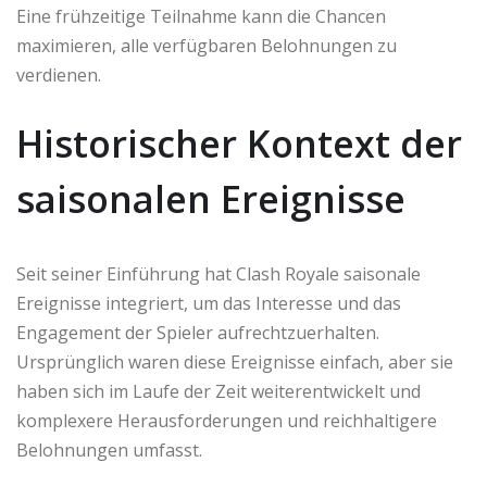
Eine frühzeitige Teilnahme kann die Chancen
maximieren, alle verfügbaren Belohnungen zu
verdienen.
Historischer Kontext der
saisonalen Ereignisse
Seit seiner Einführung hat Clash Royale saisonale
Ereignisse integriert, um das Interesse und das
Engagement der Spieler aufrechtzuerhalten.
Ursprünglich waren diese Ereignisse einfach, aber sie
haben sich im Laufe der Zeit weiterentwickelt und
komplexere Herausforderungen und reichhaltigere
Belohnungen umfasst.