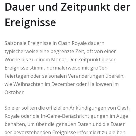
Dauer und Zeitpunkt der
Ereignisse
Saisonale Ereignisse in Clash Royale dauern
typischerweise eine begrenzte Zeit, oft von einer
Woche bis zu einem Monat. Der Zeitpunkt dieser
Ereignisse stimmt normalerweise mit großen
Feiertagen oder saisonalen Veränderungen überein,
wie Weihnachten im Dezember oder Halloween im
Oktober.
Spieler sollten die offiziellen Ankündigungen von Clash
Royale oder die In-Game-Benachrichtigungen im Auge
behalten, um über die genauen Daten und die Dauer
der bevorstehenden Ereignisse informiert zu bleiben.