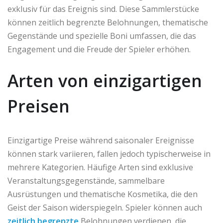
exklusiv für das Ereignis sind. Diese Sammlerstücke
können zeitlich begrenzte Belohnungen, thematische
Gegenstände und spezielle Boni umfassen, die das
Engagement und die Freude der Spieler erhöhen.
Arten von einzigartigen
Preisen
Einzigartige Preise während saisonaler Ereignisse
können stark variieren, fallen jedoch typischerweise in
mehrere Kategorien. Häufige Arten sind exklusive
Veranstaltungsgegenstände, sammelbare
Ausrüstungen und thematische Kosmetika, die den
Geist der Saison widerspiegeln. Spieler können auch
zeitlich begrenzte
Belohnungen verdienen, die