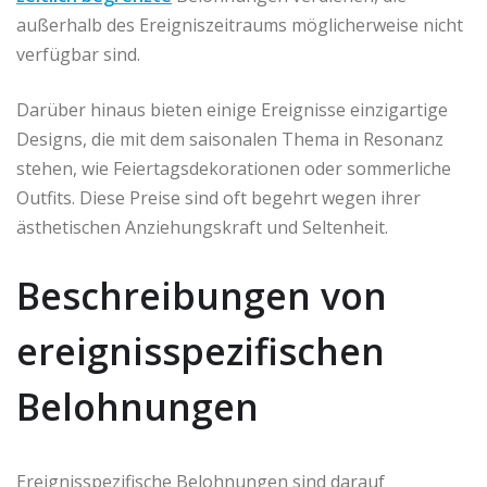
außerhalb des Ereigniszeitraums möglicherweise nicht
verfügbar sind.
Darüber hinaus bieten einige Ereignisse einzigartige
Designs, die mit dem saisonalen Thema in Resonanz
stehen, wie Feiertagsdekorationen oder sommerliche
Outfits. Diese Preise sind oft begehrt wegen ihrer
ästhetischen Anziehungskraft und Seltenheit.
Beschreibungen von
ereignisspezifischen
Belohnungen
Ereignisspezifische Belohnungen sind darauf