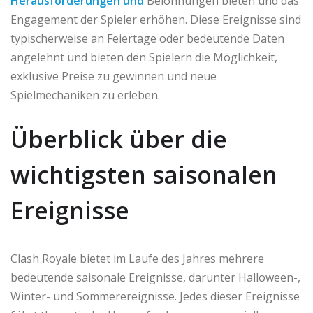
Herausforderungen und
Belohnungen bieten und das
Engagement der Spieler erhöhen. Diese Ereignisse sind
typischerweise an Feiertage oder bedeutende Daten
angelehnt und bieten den Spielern die Möglichkeit,
exklusive Preise zu gewinnen und neue
Spielmechaniken zu erleben.
Überblick über die
wichtigsten saisonalen
Ereignisse
Clash Royale bietet im Laufe des Jahres mehrere
bedeutende saisonale Ereignisse, darunter Halloween-,
Winter- und Sommerereignisse. Jedes dieser Ereignisse