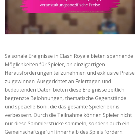
Saisonale Ereignisse in Clash Royale bieten spannende
Möglichkeiten für Spieler, an einzigartigen
Herausforderungen teilzunehmen und exklusive Preise
zu gewinnen. Ausgerichtet an Feiertagen und
bedeutenden Daten bieten diese Ereignisse zeitlich
begrenzte Belohnungen, thematische Gegenstände
und spezielle Boni, die das gesamte Spielerlebnis
verbessern. Durch die Teilnahme können Spieler nicht
nur diese Sammlerstücke sammeln, sondern auch ein
Gemeinschaftsgefühl innerhalb des Spiels fördern.