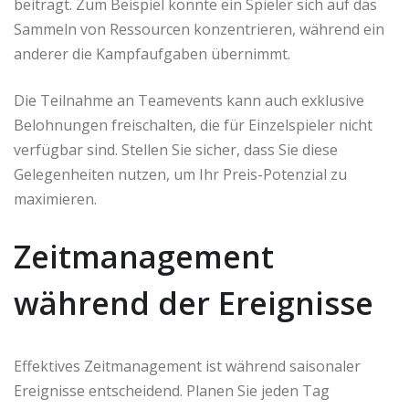
beiträgt. Zum Beispiel könnte ein Spieler sich auf das
Sammeln von Ressourcen konzentrieren, während ein
anderer die Kampfaufgaben übernimmt.
Die Teilnahme an Teamevents kann auch exklusive
Belohnungen freischalten, die für Einzelspieler nicht
verfügbar sind. Stellen Sie sicher, dass Sie diese
Gelegenheiten nutzen, um Ihr Preis-Potenzial zu
maximieren.
Zeitmanagement
während der Ereignisse
Effektives Zeitmanagement ist während saisonaler
Ereignisse entscheidend. Planen Sie jeden Tag