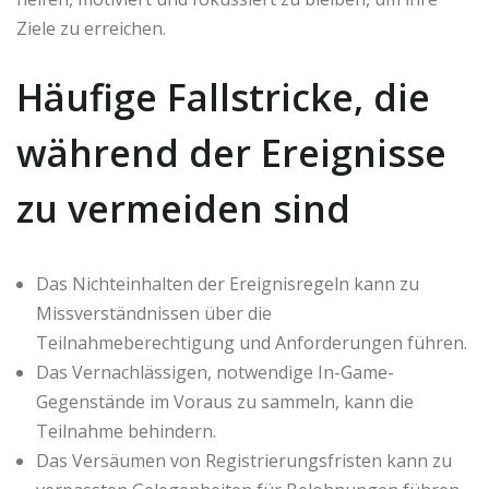
Ziele zu erreichen.
Häufige Fallstricke, die
während der Ereignisse
zu vermeiden sind
Das Nichteinhalten der Ereignisregeln kann zu
Missverständnissen über die
Teilnahmeberechtigung und Anforderungen führen.
Das Vernachlässigen, notwendige In-Game-
Gegenstände im Voraus zu sammeln, kann die
Teilnahme behindern.
Das Versäumen von Registrierungsfristen kann zu