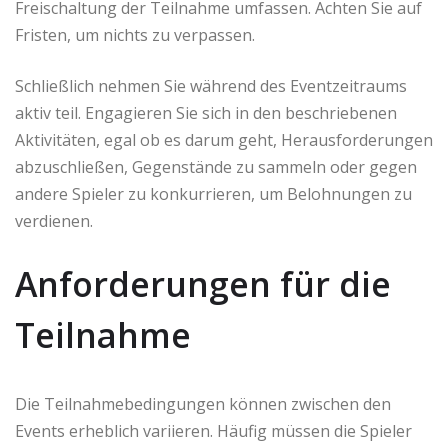
Freischaltung der Teilnahme umfassen. Achten Sie auf
Fristen, um nichts zu verpassen.
Schließlich nehmen Sie während des Eventzeitraums
aktiv teil. Engagieren Sie sich in den beschriebenen
Aktivitäten, egal ob es darum geht, Herausforderungen
abzuschließen, Gegenstände zu sammeln oder gegen
andere Spieler zu konkurrieren, um Belohnungen zu
verdienen.
Anforderungen für die
Teilnahme
Die Teilnahmebedingungen können zwischen den
Events erheblich variieren. Häufig müssen die Spieler