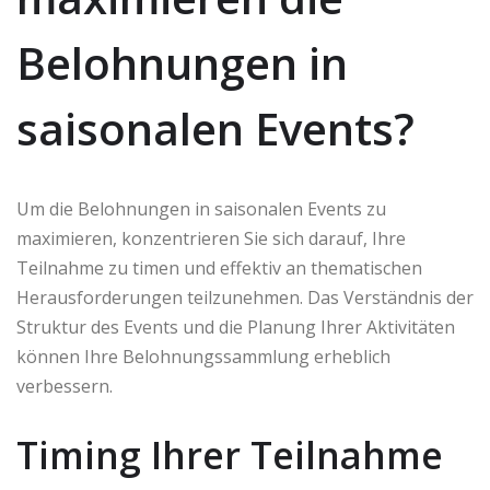
Belohnungen in
saisonalen Events?
Um die Belohnungen in saisonalen Events zu
maximieren, konzentrieren Sie sich darauf, Ihre
Teilnahme zu timen und effektiv an thematischen
Herausforderungen teilzunehmen. Das Verständnis der
Struktur des Events und die Planung Ihrer Aktivitäten
können Ihre Belohnungssammlung erheblich
verbessern.
Timing Ihrer Teilnahme