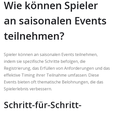
Wie können Spieler
an saisonalen Events
teilnehmen?
Spieler können an saisonalen Events teilnehmen,
indem sie spezifische Schritte befolgen, die
Registrierung, das Erfüllen von Anforderungen und das
effektive Timing ihrer Teilnahme umfassen. Diese
Events bieten oft thematische Belohnungen, die das
Spielerlebnis verbessern.
Schritt-für-Schritt-