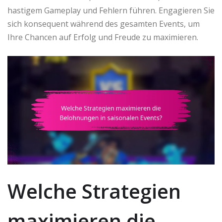
hastigem Gameplay und Fehlern führen. Engagieren Sie
sich konsequent während des gesamten Events, um
Ihre Chancen auf Erfolg und Freude zu maximieren.
Welche Strategien
maximieren die