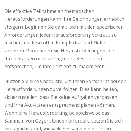
Die effektive Teilnahme an thematischen
Herausforderungen kann Ihre Belohnungen erheblich
steigern. Beginnen Sie damit, sich mit den spezifischen
Anforderungen jeder Herausforderung vertraut zu
machen, da diese oft in Komplexität und Zielen
variieren. Priorisieren Sie Herausforderungen, die
Ihren Stärken oder verfügbaren Ressourcen
entsprechen, um Ihre Effizienz zu maximieren.
Nutzen Sie eine Checkliste, um Ihren Fortschritt bei den
Herausforderungen zu verfolgen. Dies kann helfen,
sicherzustellen, dass Sie keine Aufgaben verpassen
und Ihre Aktivitäten entsprechend planen können.
Wenn eine Herausforderung beispielsweise das
Sammeln von Gegenständen erfordert, setzen Sie sich
ein tägliches Ziel, wie viele Sie sammeln möchten.