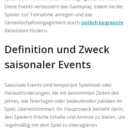
Diese Events verbessern das Gameplay, indem sie die
Spieler zur Teilnahme anregen und das
Gemeinschaftsengagement durch
zeitlich begrenzte
Aktivitäten fördern.
Definition und Zweck
saisonaler Events
Saisonale Events sind temporäre Spielmodi oder
Herausforderungen, die mit bestimmten Zeiten des
Jahres, wie Feiertagen oder bedeutenden Jubiläen im
Spiel, übereinstimmen. Ihr Hauptzweck besteht darin,
den Spielern frische Inhalte und Anreize zu bieten, um
regelmäßig mit dem Spiel zu interagieren.