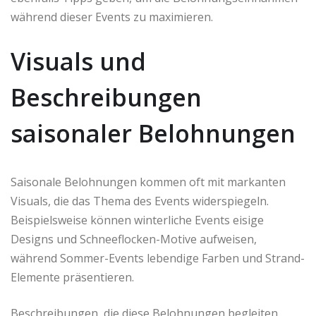
während dieser Events zu maximieren.
Visuals und
Beschreibungen
saisonaler Belohnungen
Saisonale Belohnungen kommen oft mit markanten
Visuals, die das Thema des Events widerspiegeln.
Beispielsweise können winterliche Events eisige
Designs und Schneeflocken-Motive aufweisen,
während Sommer-Events lebendige Farben und Strand-
Elemente präsentieren.
Beschreibungen, die diese Belohnungen begleiten,