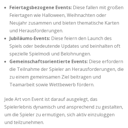
Feiertagsbezogene Events:
Diese fallen mit großen
Feiertagen wie Halloween, Weihnachten oder
Neujahr zusammen und bieten thematische Karten
und Herausforderungen.
Jubiläums-Events:
Diese feiern den Launch des
Spiels oder bedeutende Updates und beinhalten oft
spezielle Spielmodi und Belohnungen.
Gemeinschaftsorientierte Events:
Diese erfordern
die Teilnahme der Spieler an Herausforderungen, die
zu einem gemeinsamen Ziel beitragen und
Teamarbeit sowie Wettbewerb fördern.
Jede Art von Event ist darauf ausgelegt, das
Spielerlebnis dynamisch und ansprechend zu gestalten,
um die Spieler zu ermutigen, sich aktiv einzuloggen
und teilzunehmen.