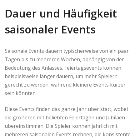
Dauer und Häufigkeit
saisonaler Events
Saisonale Events dauern typischerweise von ein paar
Tagen bis zu mehreren Wochen, abhängig von der
Bedeutung des Anlasses. Feiertagsevents können
beispielsweise länger dauern, um mehr Spielern
gerecht zu werden, während kleinere Events kürzer
sein könnten.
Diese Events finden das ganze Jahr über statt, wobei
die größeren mit beliebten Feiertagen und Jubiläen
übereinstimmen. Die Spieler können jährlich mit
mehreren saisonalen Events rechnen, die konsistente