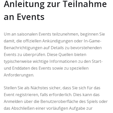
Anleitung zur Teilnahme
an Events
Um an saisonalen Events teilzunehmen, beginnen Sie
damit, die offiziellen Ankündigungen oder In-Game-
Benachrichtigungen auf Details zu bevorstehenden
Events zu überprüfen. Diese Quellen bieten
typischerweise wichtige Informationen zu den Start-
und Enddaten des Events sowie zu speziellen
Anforderungen.
Stellen Sie als Nächstes sicher, dass Sie sich für das
Event registrieren, falls erforderlich. Dies kann das
Anmelden über die Benutzeroberfläche des Spiels oder
das Abschließen einer vorläufigen Aufgabe zur