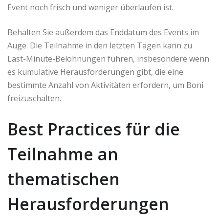
Event noch frisch und weniger überlaufen ist.
Behalten Sie außerdem das Enddatum des Events im
Auge. Die Teilnahme in den letzten Tagen kann zu
Last-Minute-Belohnungen führen, insbesondere wenn
es kumulative Herausforderungen gibt, die eine
bestimmte Anzahl von Aktivitäten erfordern, um Boni
freizuschalten.
Best Practices für die
Teilnahme an
thematischen
Herausforderungen