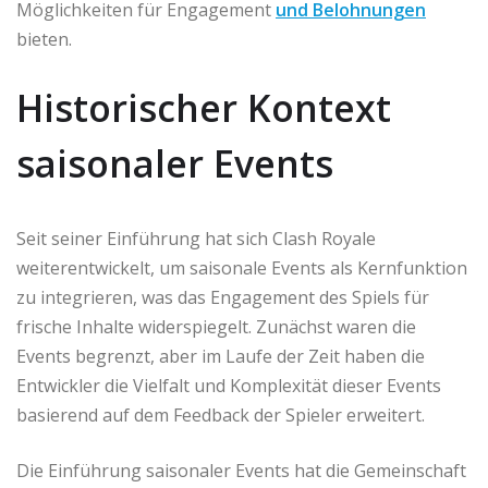
Möglichkeiten für Engagement
und Belohnungen
bieten.
Historischer Kontext
saisonaler Events
Seit seiner Einführung hat sich Clash Royale
weiterentwickelt, um saisonale Events als Kernfunktion
zu integrieren, was das Engagement des Spiels für
frische Inhalte widerspiegelt. Zunächst waren die
Events begrenzt, aber im Laufe der Zeit haben die
Entwickler die Vielfalt und Komplexität dieser Events
basierend auf dem Feedback der Spieler erweitert.
Die Einführung saisonaler Events hat die Gemeinschaft