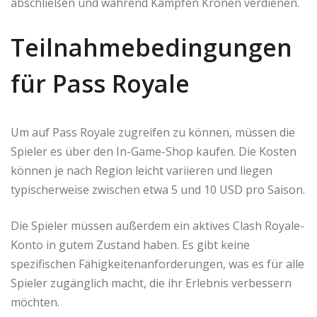
abschließen und während Kämpfen Kronen verdienen.
Teilnahmebedingungen
für Pass Royale
Um auf Pass Royale zugreifen zu können, müssen die
Spieler es über den In-Game-Shop kaufen. Die Kosten
können je nach Region leicht variieren und liegen
typischerweise zwischen etwa 5 und 10 USD pro Saison.
Die Spieler müssen außerdem ein aktives Clash Royale-
Konto in gutem Zustand haben. Es gibt keine
spezifischen Fähigkeitenanforderungen, was es für alle
Spieler zugänglich macht, die ihr Erlebnis verbessern
möchten.