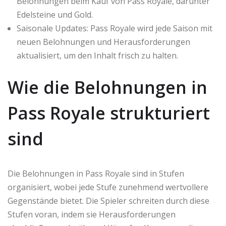
Belohnungen beim Kauf von Pass Royale, darunter
Edelsteine und Gold.
Saisonale Updates: Pass Royale wird jede Saison mit
neuen Belohnungen und Herausforderungen
aktualisiert, um den Inhalt frisch zu halten.
Wie die Belohnungen in
Pass Royale strukturiert
sind
Die Belohnungen in Pass Royale sind in Stufen
organisiert, wobei jede Stufe zunehmend wertvollere
Gegenstände bietet. Die Spieler schreiten durch diese
Stufen voran, indem sie Herausforderungen