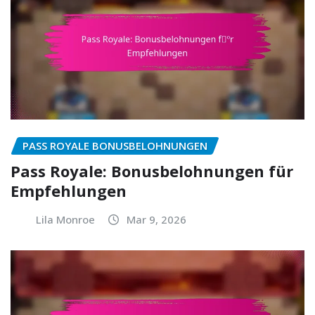
PASS ROYALE BONUSBELOHNUNGEN
Pass Royale: Bonusbelohnungen für
Empfehlungen
Lila Monroe
Mar 9, 2026