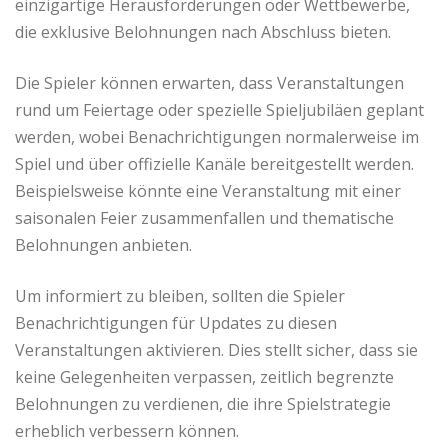
einzigartige Herausforderungen oder Wettbewerbe,
die exklusive Belohnungen nach Abschluss bieten.
Die Spieler können erwarten, dass Veranstaltungen
rund um Feiertage oder spezielle Spieljubiläen geplant
werden, wobei Benachrichtigungen normalerweise im
Spiel und über offizielle Kanäle bereitgestellt werden.
Beispielsweise könnte eine Veranstaltung mit einer
saisonalen Feier zusammenfallen und thematische
Belohnungen anbieten.
Um informiert zu bleiben, sollten die Spieler
Benachrichtigungen für Updates zu diesen
Veranstaltungen aktivieren. Dies stellt sicher, dass sie
keine Gelegenheiten verpassen, zeitlich begrenzte
Belohnungen zu verdienen, die ihre Spielstrategie
erheblich verbessern können.