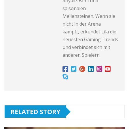
Royale-Boni und
saisonalen
Meilensteinen. Wenn sie
nicht in der Arena
kämpft, erkundet Lila die
neuesten Gaming-Trends
und verbindet sich mit
anderen Spielern.
RELATED STORY