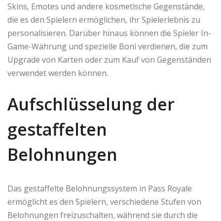
Skins, Emotes und andere kosmetische Gegenstände,
die es den Spielern ermöglichen, ihr Spielerlebnis zu
personalisieren. Darüber hinaus können die Spieler In-
Game-Währung und spezielle Boni verdienen, die zum
Upgrade von Karten oder zum Kauf von Gegenständen
verwendet werden können.
Aufschlüsselung der
gestaffelten
Belohnungen
Das gestaffelte Belohnungssystem in Pass Royale
ermöglicht es den Spielern, verschiedene Stufen von
Belohnungen freizuschalten, während sie durch die