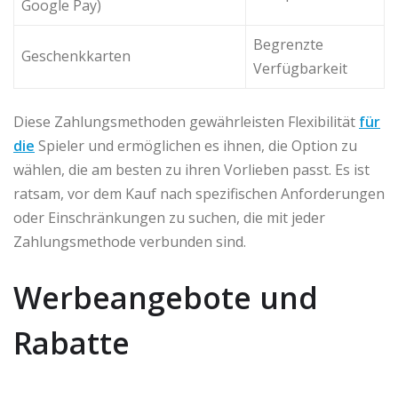
Google Pay)
Begrenzte
Geschenkkarten
Verfügbarkeit
Diese Zahlungsmethoden gewährleisten Flexibilität
für
die
Spieler und ermöglichen es ihnen, die Option zu
wählen, die am besten zu ihren Vorlieben passt. Es ist
ratsam, vor dem Kauf nach spezifischen Anforderungen
oder Einschränkungen zu suchen, die mit jeder
Zahlungsmethode verbunden sind.
Werbeangebote und
Rabatte