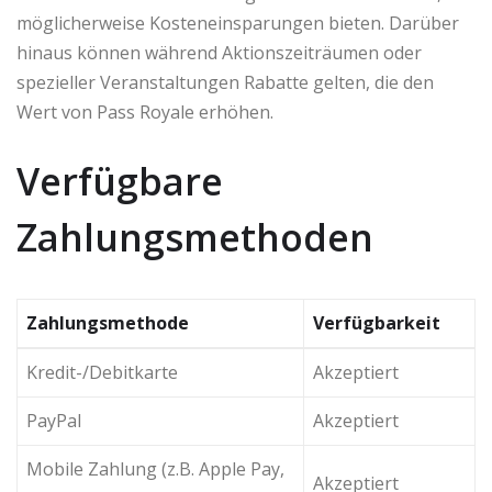
möglicherweise Kosteneinsparungen bieten. Darüber
hinaus können während Aktionszeiträumen oder
spezieller Veranstaltungen Rabatte gelten, die den
Wert von Pass Royale erhöhen.
Verfügbare
Zahlungsmethoden
Zahlungsmethode
Verfügbarkeit
Kredit-/Debitkarte
Akzeptiert
PayPal
Akzeptiert
Mobile Zahlung (z.B. Apple Pay,
Akzeptiert