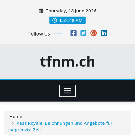
Skip
Thursday, 18 June 2026
to
content
4:52:49 AM
Follow Us
tfnm.ch
Home
Pass Royale: Belohnungen und Angebote für
begrenzte Zeit