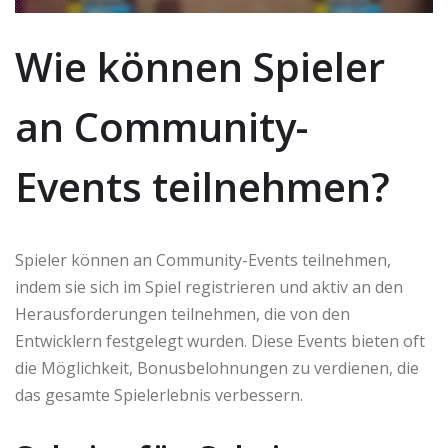
Wie können Spieler
an Community-
Events teilnehmen?
Spieler können an Community-Events teilnehmen,
indem sie sich im Spiel registrieren und aktiv an den
Herausforderungen teilnehmen, die von den
Entwicklern festgelegt wurden. Diese Events bieten oft
die Möglichkeit, Bonusbelohnungen zu verdienen, die
das gesamte Spielerlebnis verbessern.