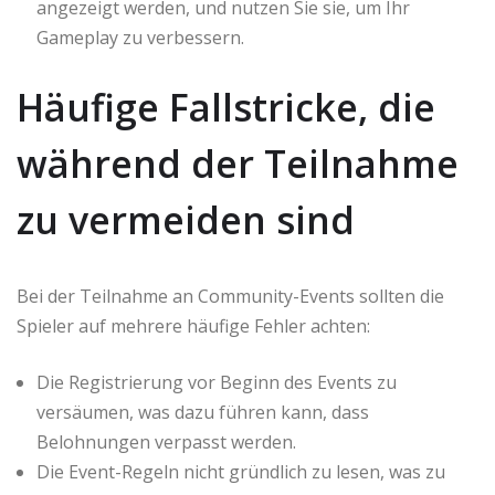
angezeigt werden, und nutzen Sie sie, um Ihr
Gameplay zu verbessern.
Häufige Fallstricke, die
während der Teilnahme
zu vermeiden sind
Bei der Teilnahme an Community-Events sollten die
Spieler auf mehrere häufige Fehler achten:
Die Registrierung vor Beginn des Events zu
versäumen, was dazu führen kann, dass
Belohnungen verpasst werden.
Die Event-Regeln nicht gründlich zu lesen, was zu