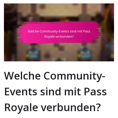
Welche Community-
Events sind mit Pass
Royale verbunden?