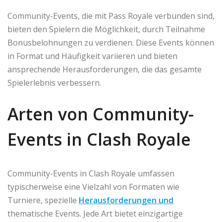
Community-Events, die mit Pass Royale verbunden sind,
bieten den Spielern die Möglichkeit, durch Teilnahme
Bonusbelohnungen zu verdienen. Diese Events können
in Format und Häufigkeit variieren und bieten
ansprechende Herausforderungen, die das gesamte
Spielerlebnis verbessern.
Arten von Community-
Events in Clash Royale
Community-Events in Clash Royale umfassen
typischerweise eine Vielzahl von Formaten wie
Turniere, spezielle
Herausforderungen und
thematische Events. Jede Art bietet einzigartige