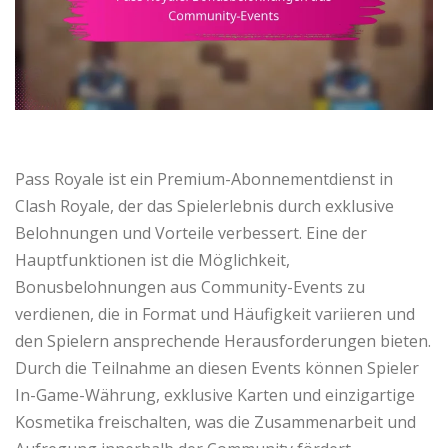
Pass Royale ist ein Premium-Abonnementdienst in
Clash Royale, der das Spielerlebnis durch exklusive
Belohnungen und Vorteile verbessert. Eine der
Hauptfunktionen ist die Möglichkeit,
Bonusbelohnungen aus Community-Events zu
verdienen, die in Format und Häufigkeit variieren und
den Spielern ansprechende Herausforderungen bieten.
Durch die Teilnahme an diesen Events können Spieler
In-Game-Währung, exklusive Karten und einzigartige
Kosmetika freischalten, was die Zusammenarbeit und