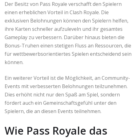
Der Besitz von Pass Royale verschafft den Spielern
einen erheblichen Vorteil in Clash Royale. Die
exklusiven Belohnungen können den Spielern helfen,
ihre Karten schneller aufzuleveln und ihr gesamtes
Gameplay zu verbessern. Darüber hinaus bieten die
Bonus-Truhen einen stetigen Fluss an Ressourcen, die
für wettbewerbsorientiertes Spielen entscheidend sein
können.
Ein weiterer Vorteil ist die Möglichkeit, an Community-
Events mit verbesserten Belohnungen teilzunehmen.
Dies erhöht nicht nur den Spaß am Spiel, sondern
fördert auch ein Gemeinschaftsgefühl unter den
Spielern, die an diesen Events teilnehmen.
Wie Pass Royale das