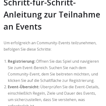
Schritt-für-Schritt-
Anleitung zur Teilnahme
an Events
Um erfolgreich an Community-Events teilzunehmen,
befolgen Sie diese Schritte:
Registrierung:
Öffnen Sie das Spiel und navigieren
Sie zum Event-Bereich. Suchen Sie nach dem
Community-Event, dem Sie beitreten möchten, und
klicken Sie auf die Schaltfläche zur Registrierung.
Event-Übersicht:
Überprüfen Sie die Event-Details,
einschließlich Regeln, Ziele und Dauer des Events,
um sicherzustellen, dass Sie verstehen, was