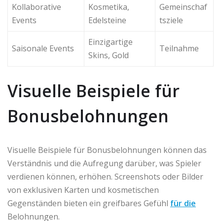
Kollaborative
Kosmetika,
Gemeinschaf
Events
Edelsteine
tsziele
Einzigartige
Saisonale Events
Teilnahme
Skins, Gold
Visuelle Beispiele für
Bonusbelohnungen
Visuelle Beispiele für Bonusbelohnungen können das
Verständnis und die Aufregung darüber, was Spieler
verdienen können, erhöhen. Screenshots oder Bilder
von exklusiven Karten und kosmetischen
Gegenständen bieten ein greifbares Gefühl
für die
Belohnungen.