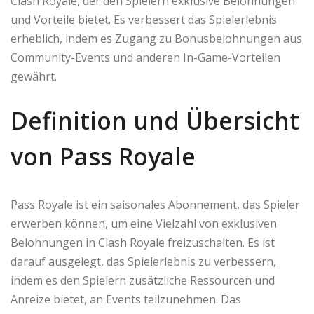
Clash Royale, der den Spielern exklusive Belohnungen
und Vorteile bietet. Es verbessert das Spielerlebnis
erheblich, indem es Zugang zu Bonusbelohnungen aus
Community-Events und anderen In-Game-Vorteilen
gewährt.
Definition und Übersicht
von Pass Royale
Pass Royale ist ein saisonales Abonnement, das Spieler
erwerben können, um eine Vielzahl von exklusiven
Belohnungen in Clash Royale freizuschalten. Es ist
darauf ausgelegt, das Spielerlebnis zu verbessern,
indem es den Spielern zusätzliche Ressourcen und
Anreize bietet, an Events teilzunehmen. Das