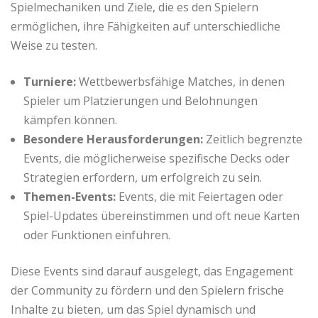
Spielmechaniken und Ziele, die es den Spielern
ermöglichen, ihre Fähigkeiten auf unterschiedliche
Weise zu testen.
Turniere:
Wettbewerbsfähige Matches, in denen
Spieler um Platzierungen und Belohnungen
kämpfen können.
Besondere Herausforderungen:
Zeitlich begrenzte
Events, die möglicherweise spezifische Decks oder
Strategien erfordern, um erfolgreich zu sein.
Themen-Events:
Events, die mit Feiertagen oder
Spiel-Updates übereinstimmen und oft neue Karten
oder Funktionen einführen.
Diese Events sind darauf ausgelegt, das Engagement
der Community zu fördern und den Spielern frische
Inhalte zu bieten, um das Spiel dynamisch und