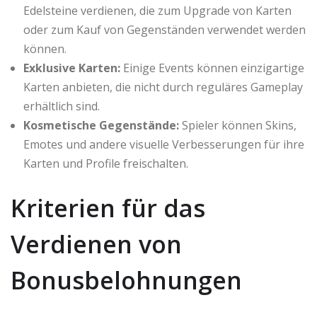
Edelsteine verdienen, die zum Upgrade von Karten
oder zum Kauf von Gegenständen verwendet werden
können.
Exklusive Karten:
Einige Events können einzigartige
Karten anbieten, die nicht durch reguläres Gameplay
erhältlich sind.
Kosmetische Gegenstände:
Spieler können Skins,
Emotes und andere visuelle Verbesserungen für ihre
Karten und Profile freischalten.
Kriterien für das
Verdienen von
Bonusbelohnungen