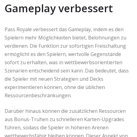
Gameplay verbessert
Pass Royale verbessert das Gameplay, indem es den
Spielern mehr Möglichkeiten bietet, Belohnungen zu
verdienen. Die Funktion zur sofortigen Freischaltung
ermöglicht es den Spielern, wertvolle Gegenstände
sofort zu erhalten, was in wettbewerbsorientierten
Szenarien entscheidend sein kann. Das bedeutet, dass
die Spieler mit neuen Strategien und Decks
experimentieren können, ohne die üblichen
Ressourcenbeschränkungen.
Darüber hinaus können die zusätzlichen Ressourcen
aus Bonus-Truhen zu schnelleren Karten-Upgrades
führen, sodass die Spieler in höheren Arenen
wettbewerbsfähig bleiben können. Dieser Aspekt von