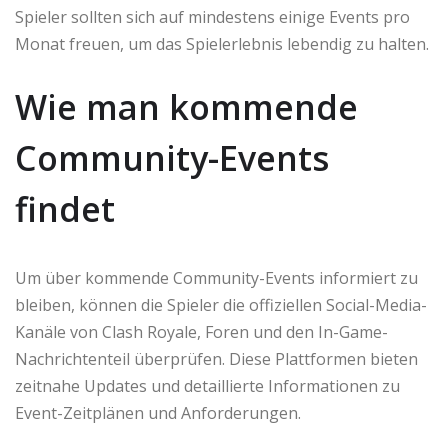
Spieler sollten sich auf mindestens einige Events pro
Monat freuen, um das Spielerlebnis lebendig zu halten.
Wie man kommende
Community-Events
findet
Um über kommende Community-Events informiert zu
bleiben, können die Spieler die offiziellen Social-Media-
Kanäle von Clash Royale, Foren und den In-Game-
Nachrichtenteil überprüfen. Diese Plattformen bieten
zeitnahe Updates und detaillierte Informationen zu
Event-Zeitplänen und Anforderungen.