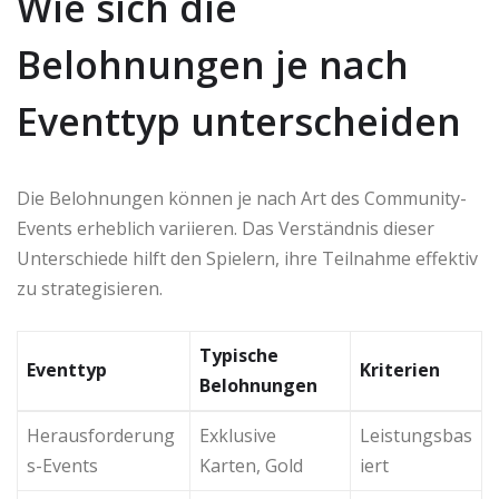
Wie sich die
Belohnungen je nach
Eventtyp unterscheiden
Die Belohnungen können je nach Art des Community-
Events erheblich variieren. Das Verständnis dieser
Unterschiede hilft den Spielern, ihre Teilnahme effektiv
zu strategisieren.
Typische
Eventtyp
Kriterien
Belohnungen
Herausforderung
Exklusive
Leistungsbas
s-Events
Karten, Gold
iert