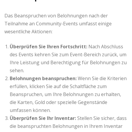
Das Beanspruchen von Belohnungen nach der
Teilnahme an Community-Events umfasst einige
wesentliche Aktionen:
Überprüfen Sie Ihren Fortschritt:
Nach Abschluss
des Events kehren Sie zum Event-Bereich zurück, um
Ihre Leistung und Berechtigung für Belohnungen zu
sehen.
Belohnungen beanspruchen:
Wenn Sie die Kriterien
erfüllen, klicken Sie auf die Schaltfläche zum
Beanspruchen, um Ihre Belohnungen zu erhalten,
die Karten, Gold oder spezielle Gegenstände
umfassen können.
Überprüfen Sie Ihr Inventar:
Stellen Sie sicher, dass
die beanspruchten Belohnungen in Ihrem Inventar